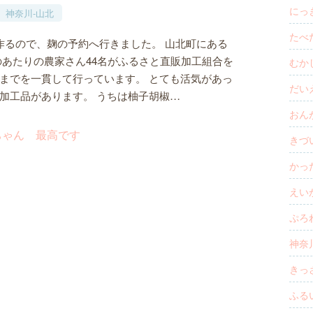
にっき
神奈川-山北
たべた
作るので、麹の予約へ行きました。 山北町にある
のあたりの農家さん44名がふるさと直販加工組合を
むかし
までを一貫して行っています。 とても活気があっ
だいえ
加工品があります。 うちは柚子胡椒…
おんが
きづい
かった
えいが
ぷろれ
神奈川
きっさ
ふるい