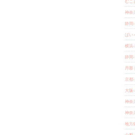
むこき
神奈川
静岡-
ばいく
横浜-
静岡-
丹那
京都-
大阪-
神奈川
神奈川
地方病
山梨-