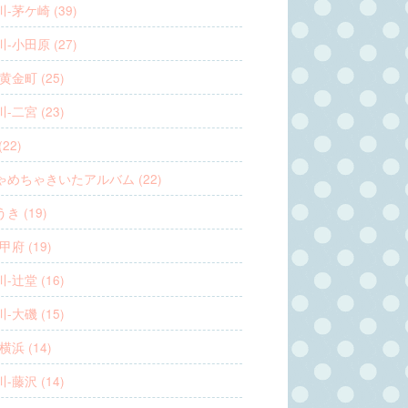
-茅ケ崎 (39)
-小田原 (27)
黄金町 (25)
-二宮 (23)
22)
ゃめちゃきいたアルバム (22)
き (19)
甲府 (19)
-辻堂 (16)
-大磯 (15)
横浜 (14)
-藤沢 (14)