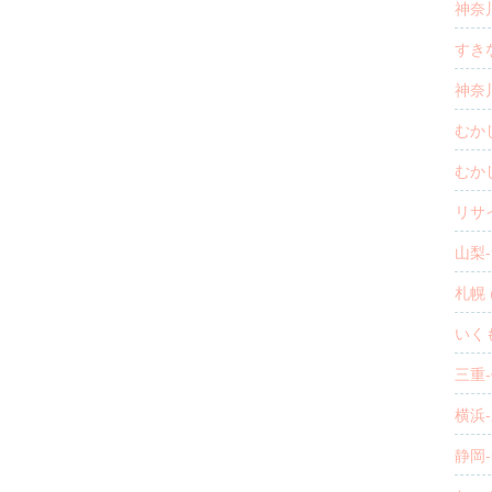
神奈川
すきな
神奈川
むかし
むか
リサ
山梨-
札幌 (
いくも
三重-
横浜-
静岡-