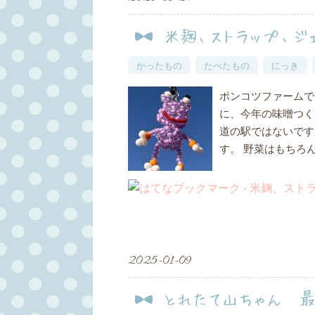
米麹、ストラップ、ジ
かったもの
たべたもの
にっき
ポンコツファームで
に、今年の味噌つくり
道の駅ではないです
す。 野菜はもちろ
2025
-
01
-
09
とれたて山ちゃん 