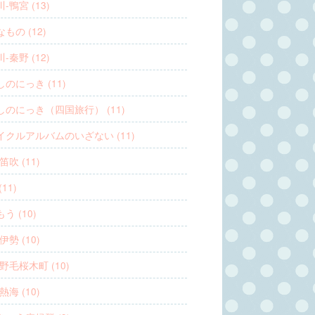
-鴨宮 (13)
もの (12)
-秦野 (12)
のにっき (11)
しのにっき（四国旅行） (11)
イクルアルバムのいざない (11)
笛吹 (11)
11)
う (10)
伊勢 (10)
野毛桜木町 (10)
熱海 (10)