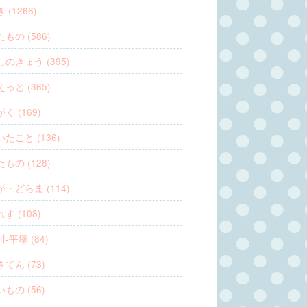
 (1266)
もの (586)
のきょう (395)
っと (365)
く (169)
たこと (136)
もの (128)
・どらま (114)
す (108)
-平塚 (84)
てん (73)
もの (56)