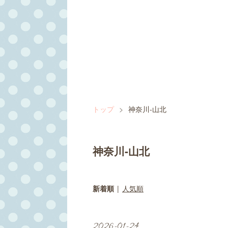
トップ
>
神奈川-山北
神奈川-山北
新着順
人気順
2026
-
01
-
24