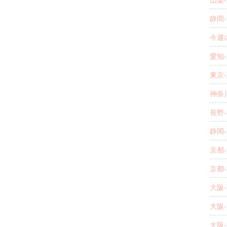
静岡-
今週の
愛知-
東京-
神奈川
長野-
静岡-
京都-
京都-
大阪-
大阪-
大阪-