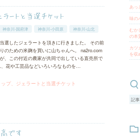
あっ
ェラートと当選チケット
味の
神奈川-国府津
神奈川-小田原
神奈川-山北
むか
の本
当選したジェラートを頂きに行きました。 その前
カツ
のための米麹を買いに山ちゃんへ。 na2ro.com
を収
が、この付近の農家が共同で出している直売所で
ん、花や工芸品などいろいろなものを…
最高です