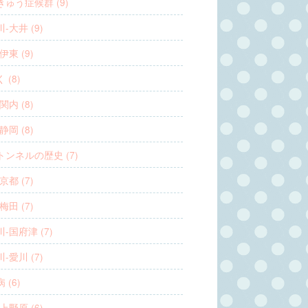
ゅう症候群 (9)
-大井 (9)
伊東 (9)
 (8)
関内 (8)
静岡 (8)
トンネルの歴史 (7)
京都 (7)
梅田 (7)
-国府津 (7)
-愛川 (7)
 (6)
上野原 (6)