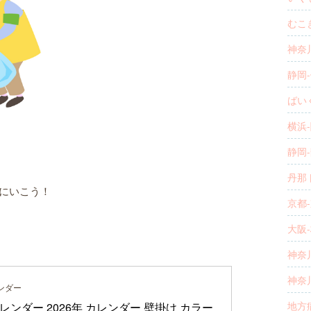
むこき
神奈川
静岡-
ばいく
横浜-
静岡-
丹那
切にいこう！
京都-
大阪-
神奈川
神奈川
ンダー
地方病
レンダー 2026年 カレンダー 壁掛け カラー