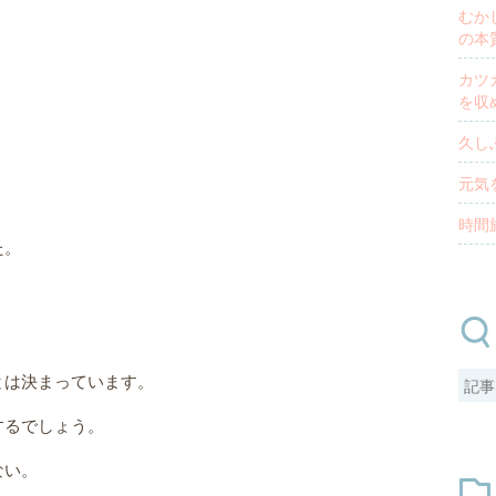
むか
の本
カツ
を収
久し
元気
時間
た。
とは決まっています。
するでしょう。
ない。