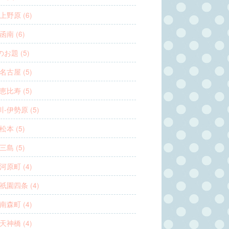
上野原 (6)
函南 (6)
お題 (5)
名古屋 (5)
恵比寿 (5)
-伊勢原 (5)
松本 (5)
三島 (5)
河原町 (4)
祇園四条 (4)
南森町 (4)
天神橋 (4)