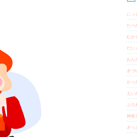
にっき
たべた
むかし
だいえ
おんが
きづい
かった
えいが
ぷろれ
神奈川
きっさ