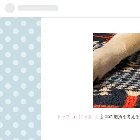
トップ
>
にっき
>
新年の抱負を考える