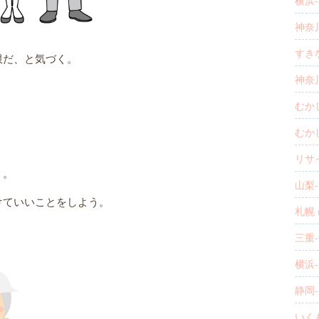
横浜-
神奈川
すきな
限だ、と気づく。
神奈川
むかし
むか
リサ
う。
山梨-
けていいことをしよう。
札幌 (
三重-
横浜-
静岡-
いくも