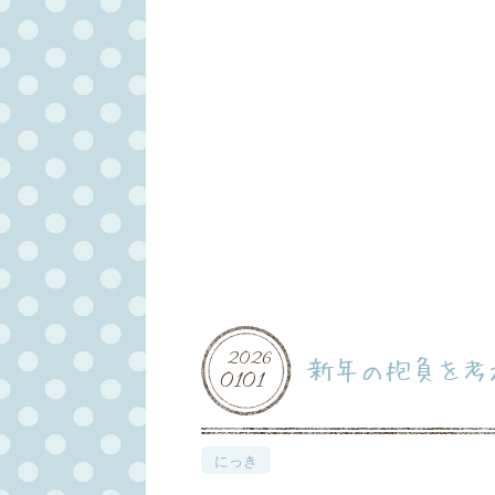
2026
新年の抱負を考
01
01
にっき