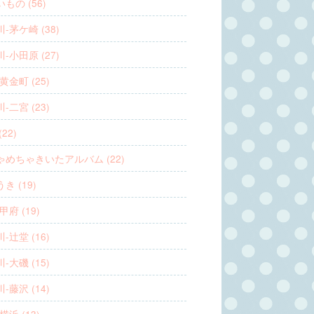
もの (56)
-茅ケ崎 (38)
-小田原 (27)
黄金町 (25)
-二宮 (23)
22)
ゃめちゃきいたアルバム (22)
き (19)
甲府 (19)
-辻堂 (16)
-大磯 (15)
-藤沢 (14)