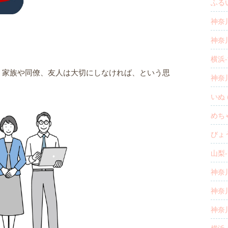
ふるい
神奈川
神奈川
横浜-
、家族や同僚、友人は大切にしなければ、という思
神奈川
いぬ (
めち
びょう
山梨-
神奈川
神奈川
神奈川