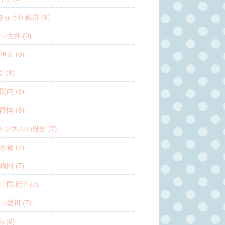
ゅう症候群 (9)
-大井 (9)
伊東 (9)
 (8)
関内 (8)
静岡 (8)
トンネルの歴史 (7)
京都 (7)
梅田 (7)
-国府津 (7)
-愛川 (7)
 (6)