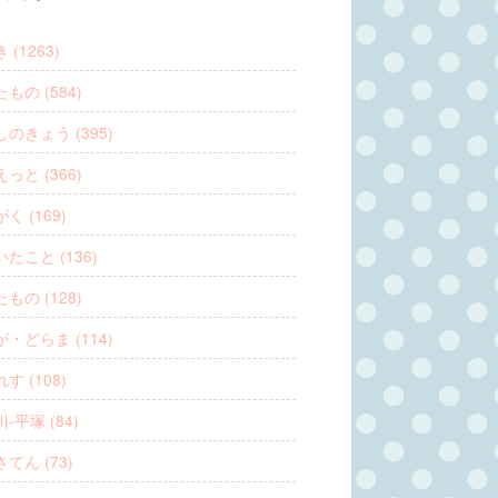
 (1263)
もの (584)
のきょう (395)
っと (366)
く (169)
たこと (136)
もの (128)
・どらま (114)
す (108)
-平塚 (84)
てん (73)