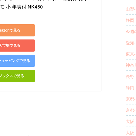
 小 年表付 NK450
山梨-
静岡-
mazonで見る
今週の
愛知-
天市場で見る
東京-
o!ショッピングで見る
神奈川
ブックスで見る
長野-
静岡-
京都-
京都-
大阪-
大阪-