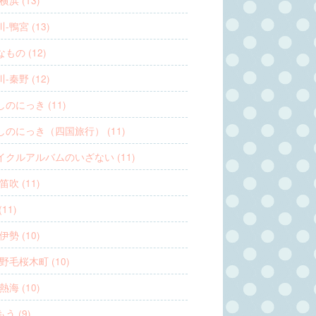
横浜 (13)
-鴨宮 (13)
もの (12)
-秦野 (12)
のにっき (11)
しのにっき（四国旅行） (11)
イクルアルバムのいざない (11)
笛吹 (11)
11)
伊勢 (10)
野毛桜木町 (10)
熱海 (10)
う (9)