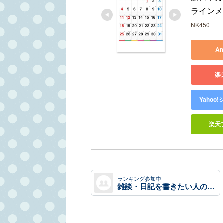
ラインメモ
NK450
A
楽
Yaho
楽天
ランキング参加中
雑談・日記を書きたい人のグループ